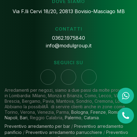
DOVE SIAMO
Via F.lli Cervi 18/20, 20813 Bovisio-Masciago MB
CONTATTI
0362.1975840
info@modulgroup.it
SEGUICI SU
Arredamenti per negozi, siamo a due passi da molte province
in Lombardia: Milano, Monza e Brianza, Como, Lecco, Varese,
Brescia, Bergamo, Pavia, Mantova, Sondrio, Cremona, Lodi.
Abbiamo la possibilitÃ di servire clienti anche in zone come
Torino, Verona, Venezia, Parma,
Bologna
,
Firenze
,
Roma
,
Napoli
,
Bari
, Reggio Calabria,
Palermo
,
Catania
.
Preventivo arredamento per bar
/
Preventivo arredamento
panificio
/
Preventivo arredamento parrucchiere
/
Preventivo