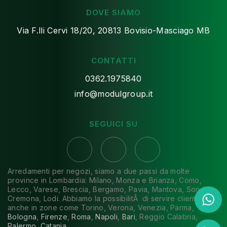
DOVE SIAMO
Via F.lli Cervi 18/20, 20813 Bovisio-Masciago MB
CONTATTI
0362.1975840
info@modulgroup.it
SEGUICI SU
Arredamenti per negozi, siamo a due passi da molte
province in Lombardia: Milano, Monza e Brianza, Como,
Lecco, Varese, Brescia, Bergamo, Pavia, Mantova, Sondrio,
Cremona, Lodi. Abbiamo la possibilitÃ di servire clienti
anche in zone come Torino, Verona, Venezia, Parma,
Bologna
,
Firenze
,
Roma
,
Napoli
,
Bari
, Reggio Calabria,
Palermo
,
Catania
.