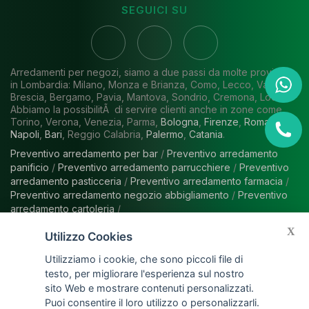
SEGUICI SU
Arredamenti per negozi, siamo a due passi da molte province
in Lombardia: Milano, Monza e Brianza, Como, Lecco, Varese,
Brescia, Bergamo, Pavia, Mantova, Sondrio, Cremona, Lodi.
Abbiamo la possibilitÃ di servire clienti anche in zone come
Torino, Verona, Venezia, Parma,
Bologna
,
Firenze
,
Roma
,
Napoli
,
Bari
, Reggio Calabria,
Palermo
,
Catania
.
Preventivo arredamento per bar
/
Preventivo arredamento
panificio
/
Preventivo arredamento parrucchiere
/
Preventivo
arredamento pasticceria
/
Preventivo arredamento farmacia
/
Preventivo arredamento negozio abbigliamento
/
Preventivo
arredamento cartoleria
/
X
Utilizzo Cookies
Utilizziamo i cookie, che sono piccoli file di
HOME
|
AZIENDA
|
SERVIZI
|
ARREDAMENTI PER
testo, per migliorare l'esperienza sul nostro
NEGOZI
|
BLOG
|
CONTATTI
sito Web e mostrare contenuti personalizzati.
Puoi consentire il loro utilizzo o personalizzarli.