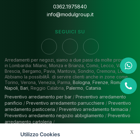
0362.1975840
info@modulgroup.it
SEGUICI SU
Arredamenti per negozi, siamo a due passi da molte province
in Lombardia: Milano, Monza e Brianza, Como, Lecco, Varese,
Brescia, Bergamo, Pavia, Mantova, Sondrio, Cremona, Lodi.
Abbiamo la possibilitÃ di servire clienti anche in zone come
Torino, Verona, Venezia, Parma,
Bologna
,
Firenze
,
Roma
,
Napoli
,
Bari
, Reggio Calabria,
Palermo
,
Catania
.
Preventivo arredamento per bar
/
Preventivo arredamento
panificio
/
Preventivo arredamento parrucchiere
/
Preventivo
arredamento pasticceria
/
Preventivo arredamento farmacia
/
Preventivo arredamento negozio abbigliamento
/
Preventivo
arredamento cartoleria
/
X
Utilizzo Cookies