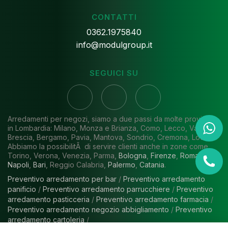
CONTATTI
0362.1975840
info@modulgroup.it
SEGUICI SU
Arredamenti per negozi, siamo a due passi da molte province
in Lombardia: Milano, Monza e Brianza, Como, Lecco, Varese,
Brescia, Bergamo, Pavia, Mantova, Sondrio, Cremona, Lodi.
Abbiamo la possibilitÃ di servire clienti anche in zone come
Torino, Verona, Venezia, Parma,
Bologna
,
Firenze
,
Roma
,
Napoli
,
Bari
, Reggio Calabria,
Palermo
,
Catania
.
Preventivo arredamento per bar
/
Preventivo arredamento
panificio
/
Preventivo arredamento parrucchiere
/
Preventivo
arredamento pasticceria
/
Preventivo arredamento farmacia
/
Preventivo arredamento negozio abbigliamento
/
Preventivo
arredamento cartoleria
/