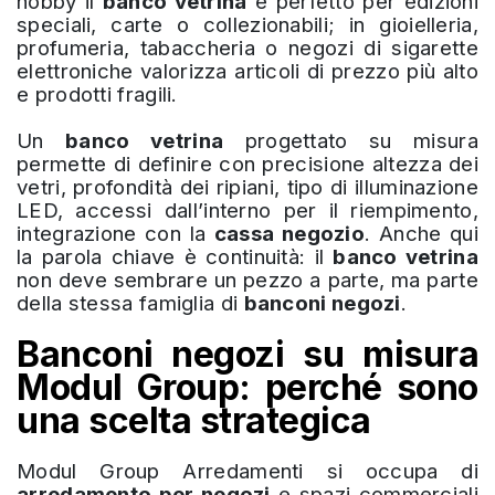
hobby il
banco vetrina
è perfetto per edizioni
speciali, carte o collezionabili; in gioielleria,
profumeria, tabaccheria o negozi di sigarette
elettroniche valorizza articoli di prezzo più alto
e prodotti fragili.
Un
banco vetrina
progettato su misura
permette di definire con precisione altezza dei
vetri, profondità dei ripiani, tipo di illuminazione
LED, accessi dall’interno per il riempimento,
integrazione con la
cassa negozio
. Anche qui
la parola chiave è continuità: il
banco vetrina
non deve sembrare un pezzo a parte, ma parte
della stessa famiglia di
banconi negozi
.
Banconi negozi su misura
Modul Group: perché sono
una scelta strategica
Modul Group Arredamenti si occupa di
arredamento per negozi
e spazi commerciali