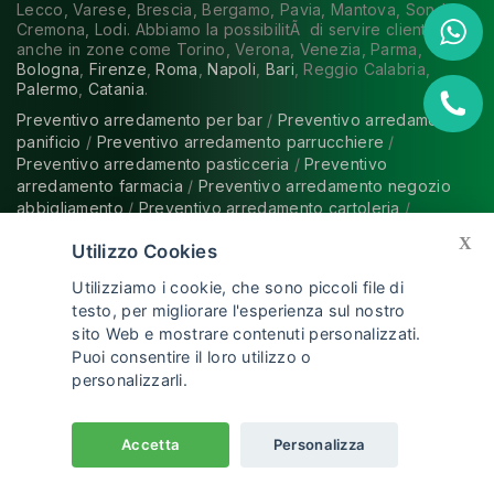
Lecco, Varese, Brescia, Bergamo, Pavia, Mantova, Sondrio,
Cremona, Lodi. Abbiamo la possibilitÃ di servire clienti
anche in zone come Torino, Verona, Venezia, Parma,
Bologna
,
Firenze
,
Roma
,
Napoli
,
Bari
, Reggio Calabria,
Palermo
,
Catania
.
Preventivo arredamento per bar
/
Preventivo arredamento
panificio
/
Preventivo arredamento parrucchiere
/
Preventivo arredamento pasticceria
/
Preventivo
arredamento farmacia
/
Preventivo arredamento negozio
abbigliamento
/
Preventivo arredamento cartoleria
/
X
Utilizzo Cookies
Utilizziamo i cookie, che sono piccoli file di
HOME
|
AZIENDA
|
SERVIZI
|
ARREDAMENTI
testo, per migliorare l'esperienza sul nostro
PER NEGOZI
|
BLOG
|
CONTATTI
sito Web e mostrare contenuti personalizzati.
Puoi consentire il loro utilizzo o
personalizzarli.
Privacy Policy
|
Cookie Policy
Accetta
Personalizza
© 2026 Modul Group Arredamenti Srl