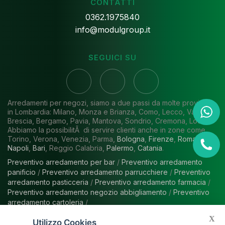
CONTATTI
0362.1975840
info@modulgroup.it
SEGUICI SU
Arredamenti per negozi, siamo a due passi da molte province
in Lombardia: Milano, Monza e Brianza, Como, Lecco, Varese,
Brescia, Bergamo, Pavia, Mantova, Sondrio, Cremona, Lodi.
Abbiamo la possibilitÃ di servire clienti anche in zone come
Torino, Verona, Venezia, Parma,
Bologna
,
Firenze
,
Roma
,
Napoli
,
Bari
, Reggio Calabria,
Palermo
,
Catania
.
Preventivo arredamento per bar
/
Preventivo arredamento
panificio
/
Preventivo arredamento parrucchiere
/
Preventivo
arredamento pasticceria
/
Preventivo arredamento farmacia
/
Preventivo arredamento negozio abbigliamento
/
Preventivo
arredamento cartoleria
/
X
Utilizzo Cookies