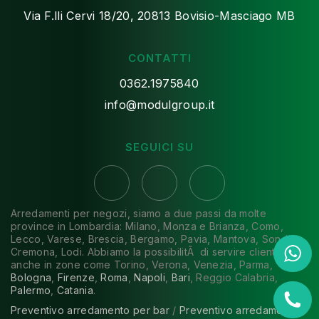
Via F.lli Cervi 18/20, 20813 Bovisio-Masciago MB
CONTATTI
0362.1975840
info@modulgroup.it
SEGUICI SU
Arredamenti per negozi, siamo a due passi da molte
province in Lombardia: Milano, Monza e Brianza, Como,
Lecco, Varese, Brescia, Bergamo, Pavia, Mantova, Sondrio,
Cremona, Lodi. Abbiamo la possibilitÃ di servire clienti
anche in zone come Torino, Verona, Venezia, Parma,
Bologna
,
Firenze
,
Roma
,
Napoli
,
Bari
, Reggio Calabria,
Palermo
,
Catania
.
Preventivo arredamento per bar
/
Preventivo arredamento