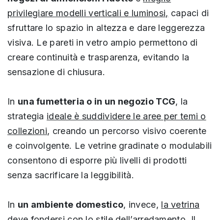
privilegiare modelli verticali e luminosi,
capaci di
sfruttare lo spazio in altezza e dare leggerezza
visiva. Le pareti in vetro ampio permettono di
creare continuità e trasparenza, evitando la
sensazione di chiusura.
In
una fumetteria o in un negozio TCG
, la
strategia
ideale è suddividere le aree per temi o
collezioni
, creando un percorso visivo coerente
e coinvolgente. Le vetrine gradinate o modulabili
consentono di esporre più livelli di prodotti
senza sacrificare la leggibilità.
In
un ambiente domestico
, invece,
la vetrina
deve fondersi con lo stile dell’arredamento
. Il